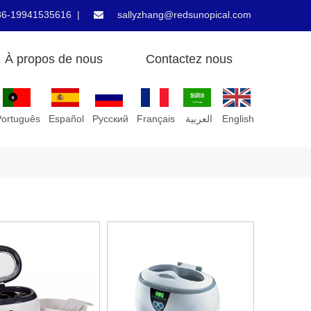
86-19941535616 |
sallyzhang@redsunopical.com

À propos de nous
Contactez nous
Português
Español
Pусский
Français
العربية
English