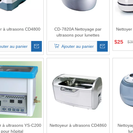
r à ultrasons CD4800
CD-7820A Nettoyage par
Nettoyer
ultrasons pour lunettes
$
25
$
3
outer au panier
Ajouter au panier
r à ultrasons YS-C200
Nettoyeur à ultrasons CD4860
Nettoya
pour hôpital
lu