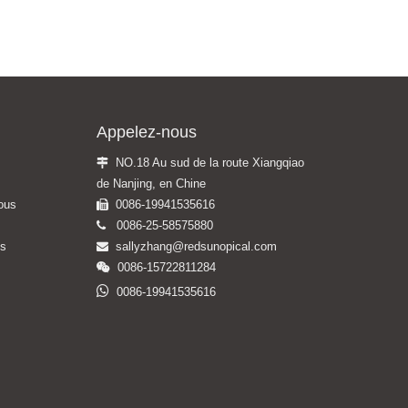
Appelez-nous
NO.18 Au sud de la route Xiangqiao

de Nanjing, en Chine
ous
0086-19941535616

0086-25-58575880

us
sallyzhang@redsunopical
.com

0086-15722811284


0086-19941535616