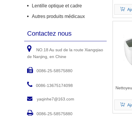
Lentille optique et cadre
Aj
Autres produits médicaux
Contactez nous

NO.18 Au sud de la route Xiangqiao
de Nanjing, en Chine

0086-25-58575880

0086-13675174098
Nettoyeu

yaqinhe7@163.com
Aj

0086-25-58575880